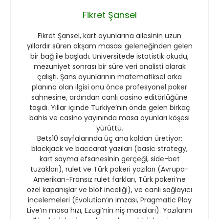
Fikret Şansel
Fikret Şansel, kart oyunlarına ailesinin uzun
yıllardır süren akşam masası geleneğinden gelen
bir bağ ile başladı. Üniversitede istatistik okudu,
mezuniyet sonrası bir süre veri analisti olarak
çalıştı. Şans oyunlarının matematiksel arka
planına olan ilgisi onu önce profesyonel poker
sahnesine, ardından canlı casino editörlüğüne
taşıdı. Yıllar içinde Türkiye’nin önde gelen birkaç
bahis ve casino yayınında masa oyunları köşesi
yürüttü.
Bets10 sayfalarında üç ana koldan üretiyor:
blackjack ve baccarat yazıları (basic strategy,
kart sayma efsanesinin gerçeği, side-bet
tuzakları), rulet ve Türk pokeri yazıları (Avrupa-
Amerikan-Fransız rulet farkları, Türk pokeri’ne
özel kapanışlar ve blöf inceliği), ve canlı sağlayıcı
incelemeleri (Evolution’ın imzası, Pragmatic Play
Live’ın masa hızı, Ezugi’nin niş masaları). Yazılarını