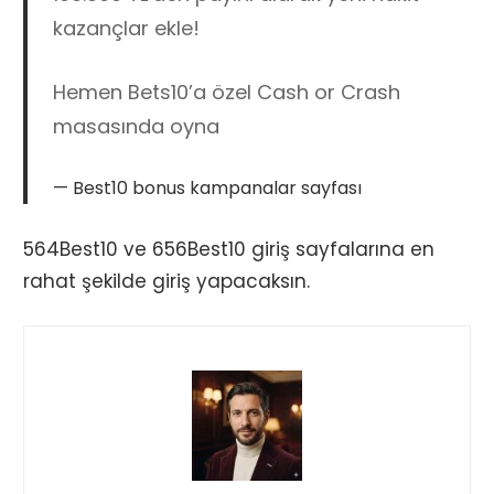
kazançlar ekle!
Hemen Bets10’a özel Cash or Crash
masasında oyna
Best10 bonus kampanalar sayfası
564Best10 ve 656Best10 giriş sayfalarına en
rahat şekilde giriş yapacaksın.