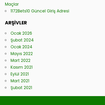
Maçlar
1172Bets10 Güncel Giriş Adresi
ARŞIVLER
Ocak 2026
Şubat 2024
Ocak 2024
Mayıs 2022
Mart 2022
Kasım 2021
Eylül 2021
Mart 2021
Şubat 2021