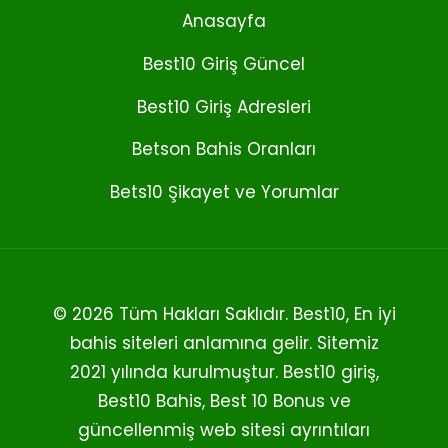
Anasayfa
Best10 Giriş Güncel
Best10 Giriş Adresleri
Betson Bahis Oranları
Bets10 Şikayet ve Yorumlar
© 2026 Tüm Hakları Saklıdır. Best10, En iyi
bahis siteleri anlamına gelir. Sitemiz
2021 yılında kurulmuştur. Best10 giriş,
Best10 Bahis, Best 10 Bonus ve
güncellenmiş web sitesi ayrıntıları