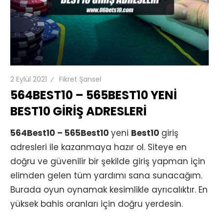
ve
dahası
2 Eylül 2021
Fikret Şansel
564BEST10 – 565BEST10 YENI
BEST10 GIRIŞ ADRESLERI
564Best10 – 565Best10
yeni
Best10
giriş
adresleri ile kazanmaya hazır ol. Siteye en
doğru ve güvenilir bir şekilde giriş yapman için
elimden gelen tüm yardımı sana sunacağım.
Burada oyun oynamak kesimlikle ayrıcalıktır. En
yüksek bahis oranları için doğru yerdesin.