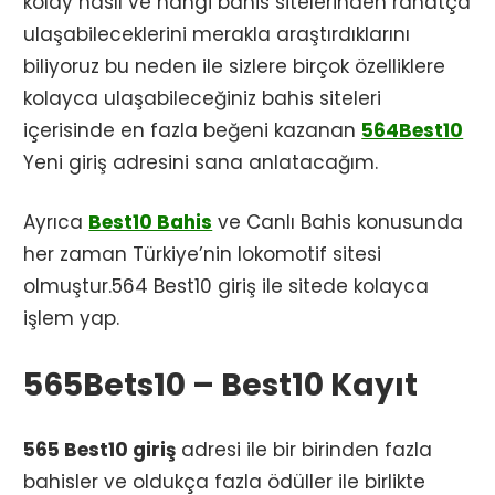
kolay nasıl ve hangi bahis sitelerinden rahatça
ulaşabileceklerini merakla araştırdıklarını
biliyoruz bu neden ile sizlere birçok özelliklere
kolayca ulaşabileceğiniz bahis siteleri
içerisinde en fazla beğeni kazanan
564Best10
Yeni giriş adresini sana anlatacağım.
Ayrıca
Best10 Bahis
ve Canlı Bahis konusunda
her zaman Türkiye’nin lokomotif sitesi
olmuştur.564 Best10 giriş ile sitede kolayca
işlem yap.
565Bets10 – Best10 Kayıt
565 Best10 giriş
adresi ile bir birinden fazla
bahisler ve oldukça fazla ödüller ile birlikte