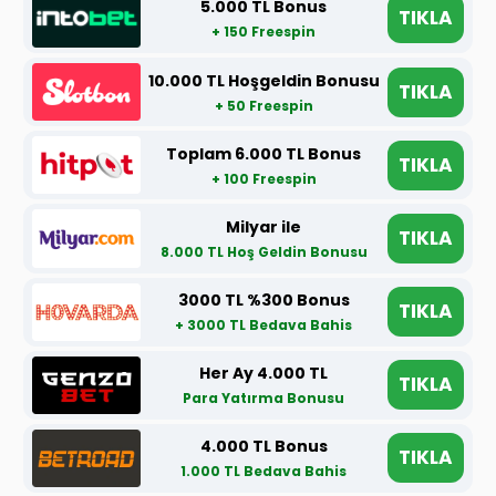
5.000 TL Bonus
TIKLA
+ 150 Freespin
10.000 TL Hoşgeldin Bonusu
TIKLA
+ 50 Freespin
Toplam 6.000 TL Bonus
TIKLA
+ 100 Freespin
Milyar ile
TIKLA
8.000 TL Hoş Geldin Bonusu
3000 TL %300 Bonus
TIKLA
+ 3000 TL Bedava Bahis
Her Ay 4.000 TL
TIKLA
Para Yatırma Bonusu
4.000 TL Bonus
TIKLA
1.000 TL Bedava Bahis