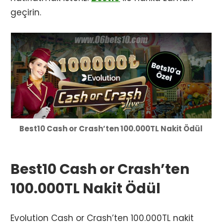
geçirin.
Best10 Cash or Crash’ten 100.000TL Nakit Ödül
Best10 Cash or Crash’ten
100.000TL Nakit Ödül
Evolution Cash or Crash’ten 100.000TL nakit