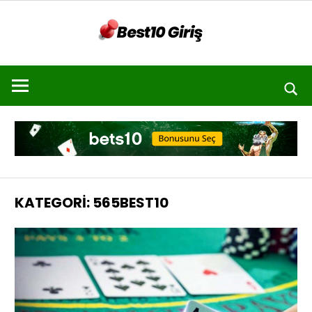
İçeriğe
BEST10
geç
Best
GIRIŞ
10
Giriş
Ara
–
Best10
Bahis
–
Güvenilir
KATEGORI:
565BEST10
Bahis
Sitesi
Bets10
Yeni
Adresler