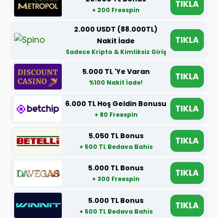
TIKLA
+ 200 Freespin
2.000 USDT (88.000TL)
TIKLA
Nakit İade
Sadece Kripto & Kimliksiz Giriş
5.000 TL 'Ye Varan
TIKLA
%100 Nakit İade!
6.000 TL Hoş Geldin Bonusu
TIKLA
+ 80 Freespin
5.050 TL Bonus
TIKLA
+ 500 TL Bedava Bahis
5.000 TL Bonus
TIKLA
+ 300 Freespin
5.000 TL Bonus
TIKLA
+ 500 TL Bedava Bahis