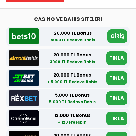
CASINO VE BAHIS SITELERI
20.000 TL Bonus
GİRİŞ
5000TL Bedava Bahis
20.000 TL Bonus
TIKLA
3000 TL Bedava Bahis
20.000 TL Bonus
TIKLA
+ 5.000 TL Bedava Bahis
5.000 TL Bonus
TIKLA
5.000 TL Bedava Bahis
12.000 TL Bonus
TIKLA
+ 120 Freespin
20.000 TL Bonus