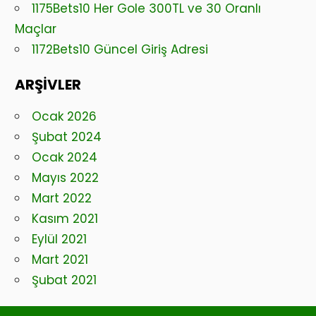
1175Bets10 Her Gole 300TL ve 30 Oranlı
Maçlar
1172Bets10 Güncel Giriş Adresi
ARŞIVLER
Ocak 2026
Şubat 2024
Ocak 2024
Mayıs 2022
Mart 2022
Kasım 2021
Eylül 2021
Mart 2021
Şubat 2021