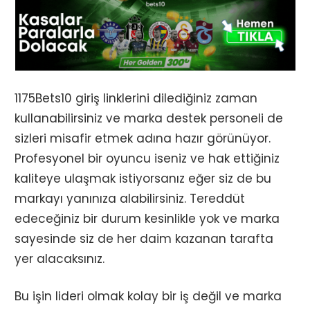
1175Bets10 giriş linklerini dilediğiniz zaman
kullanabilirsiniz ve marka destek personeli de
sizleri misafir etmek adına hazır görünüyor.
Profesyonel bir oyuncu iseniz ve hak ettiğiniz
kaliteye ulaşmak istiyorsanız eğer siz de bu
markayı yanınıza alabilirsiniz. Tereddüt
edeceğiniz bir durum kesinlikle yok ve marka
sayesinde siz de her daim kazanan tarafta
yer alacaksınız.
Bu işin lideri olmak kolay bir iş değil ve marka