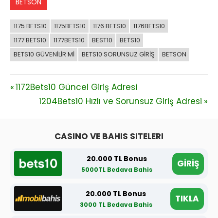
BETSON
1175 BETS10
1175BETS10
1176 BETS10
1176BETS10
1177 BETS10
1177BETS10
BEST10
BETS10
BETS10 GÜVENILIR MI
BETS10 SORUNSUZ GIRIŞ
BETSON
Yazı
Previous
1172Bets10 Güncel Giriş Adresi
Post:
Next
1204Bets10 Hızlı ve Sorunsuz Giriş Adresi
gezinmesi
Post:
CASINO VE BAHIS SITELERI
20.000 TL Bonus
GİRİŞ
5000TL Bedava Bahis
20.000 TL Bonus
TIKLA
3000 TL Bedava Bahis