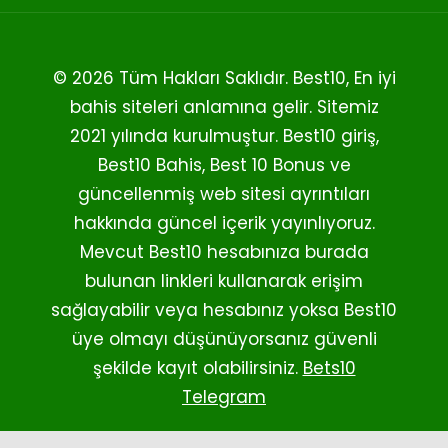
© 2026 Tüm Hakları Saklıdır. Best10, En iyi
bahis siteleri anlamına gelir. Sitemiz
2021 yılında kurulmuştur. Best10 giriş,
Best10 Bahis, Best 10 Bonus ve
güncellenmiş web sitesi ayrıntıları
hakkında güncel içerik yayınlıyoruz.
Mevcut Best10 hesabınıza burada
bulunan linkleri kullanarak erişim
sağlayabilir veya hesabınız yoksa Best10
üye olmayı düşünüyorsanız güvenli
şekilde kayıt olabilirsiniz.
Bets10
Telegram