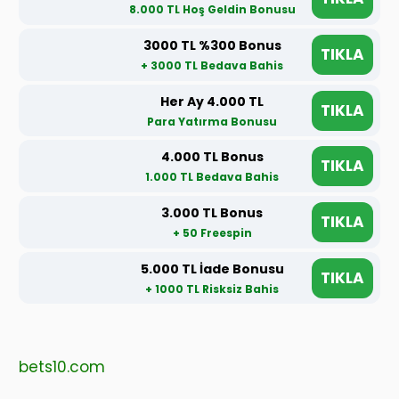
TIKLA
8.000 TL Hoş Geldin Bonusu
3000 TL %300 Bonus
TIKLA
+ 3000 TL Bedava Bahis
Her Ay 4.000 TL
TIKLA
Para Yatırma Bonusu
4.000 TL Bonus
TIKLA
1.000 TL Bedava Bahis
3.000 TL Bonus
TIKLA
+ 50 Freespin
5.000 TL İade Bonusu
TIKLA
+ 1000 TL Risksiz Bahis
bets10.com