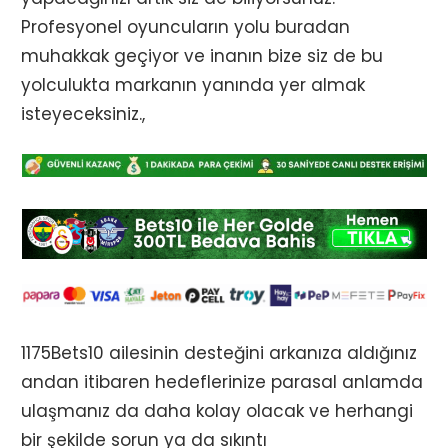
Profesyonel oyuncuların yolu buradan
muhakkak geçiyor ve inanın bize siz de bu
yolculukta markanın yanında yer almak
isteyeceksiniz.,
1175Bets10 ailesinin desteğini arkanıza aldığınız
andan itibaren hedeflerinize parasal anlamda
ulaşmanız da daha kolay olacak ve herhangi
bir şekilde sorun ya da sıkıntı