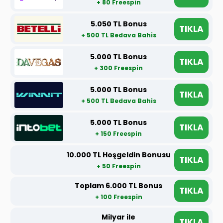
+ 80 Freespin
5.050 TL Bonus
TIKLA
+ 500 TL Bedava Bahis
5.000 TL Bonus
TIKLA
+ 300 Freespin
5.000 TL Bonus
TIKLA
+ 500 TL Bedava Bahis
5.000 TL Bonus
TIKLA
+ 150 Freespin
10.000 TL Hoşgeldin Bonusu
TIKLA
+ 50 Freespin
Toplam 6.000 TL Bonus
TIKLA
+ 100 Freespin
Milyar ile