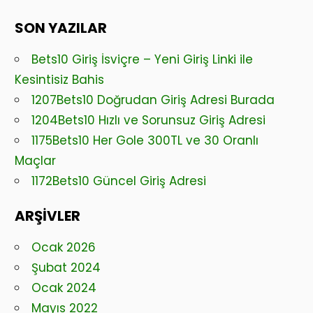
SON YAZILAR
Bets10 Giriş İsviçre – Yeni Giriş Linki ile
Kesintisiz Bahis
1207Bets10 Doğrudan Giriş Adresi Burada
1204Bets10 Hızlı ve Sorunsuz Giriş Adresi
1175Bets10 Her Gole 300TL ve 30 Oranlı
Maçlar
1172Bets10 Güncel Giriş Adresi
ARŞIVLER
Ocak 2026
Şubat 2024
Ocak 2024