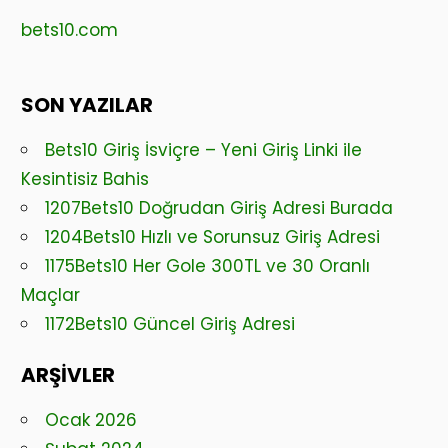
bets10.com
SON YAZILAR
Bets10 Giriş İsviçre – Yeni Giriş Linki ile
Kesintisiz Bahis
1207Bets10 Doğrudan Giriş Adresi Burada
1204Bets10 Hızlı ve Sorunsuz Giriş Adresi
1175Bets10 Her Gole 300TL ve 30 Oranlı
Maçlar
1172Bets10 Güncel Giriş Adresi
ARŞIVLER
Ocak 2026