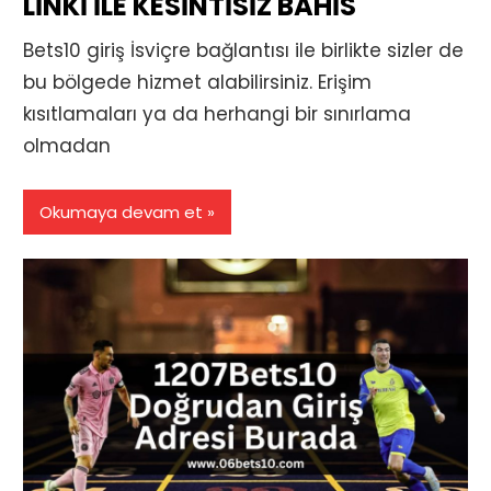
LINKI ILE KESINTISIZ BAHIS
Bets10 giriş İsviçre bağlantısı ile birlikte sizler de
bu bölgede hizmet alabilirsiniz. Erişim
kısıtlamaları ya da herhangi bir sınırlama
olmadan
Okumaya devam et