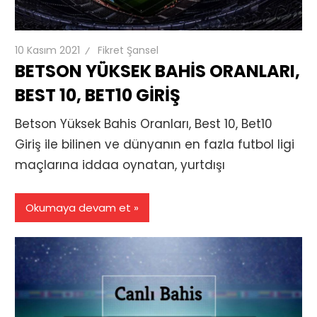
10 Kasım 2021
Fikret Şansel
BETSON YÜKSEK BAHIS ORANLARI,
BEST 10, BET10 GIRIŞ
Betson Yüksek Bahis Oranları, Best 10, Bet10
Giriş ile bilinen ve dünyanın en fazla futbol ligi
maçlarına iddaa oynatan, yurtdışı
Okumaya devam et