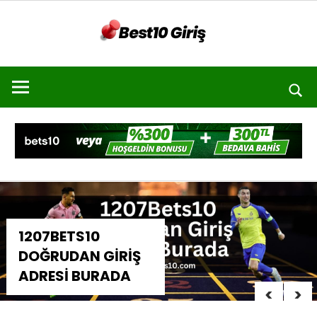
İçeriğe
BEST10
geç
Best
GIRIŞ
10
Giriş
Ara
–
Best10
Bahis
–
Güvenilir
Bahis
1207BETS10
Sitesi
DOĞRUDAN GIRIŞ
Bets10
ADRESI BURADA
Yeni
Adresler