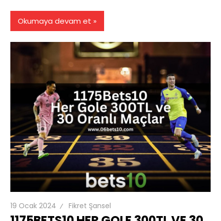
Okumaya devam et
19 Ocak 2024
Fikret Şansel
1175BETS10 HER GOLE 300TL VE 30