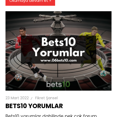
Okumaya devam et
23 Mart 2022
Fikret Şansel
BETS10 YORUMLAR
Bets10 yorumlar dahilinde pek çok forum