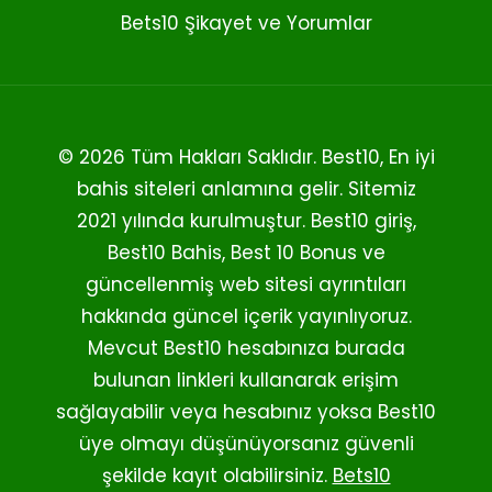
Betson Bahis Oranları
Bets10 Şikayet ve Yorumlar
© 2026 Tüm Hakları Saklıdır. Best10, En iyi
bahis siteleri anlamına gelir. Sitemiz
2021 yılında kurulmuştur. Best10 giriş,
Best10 Bahis, Best 10 Bonus ve
güncellenmiş web sitesi ayrıntıları
hakkında güncel içerik yayınlıyoruz.
Mevcut Best10 hesabınıza burada
bulunan linkleri kullanarak erişim
sağlayabilir veya hesabınız yoksa Best10
üye olmayı düşünüyorsanız güvenli