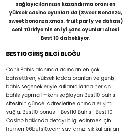
sağlayıcılarınızın kazandırma oranı en
yüksek casino oyunları da (Sweet Bonanza,
sweet bonanza xmas, fruit party ve dahası)
seni Türkiye’nin en iyi şans oyunları sitesi
Best 10 da bekliyor.
BEST10 GIRIŞ BILGI BLOĞU
Canlı Bahis alanında adından en çok
bahsettiren, yüksek iddaa oranları ve geniş
bahis seçenekleriyle kullanıcılarına her an
bahis yapma imkanı sağlayan Best10 bahis
sitesinin güncel adreslerine anında erişim
sağla. Best10 bonus - Best10 Bahis- Best 10
Casino hakkında detayı bilgi edinmek için
hemen 06bets10.com sayfamızı sık kullanılan